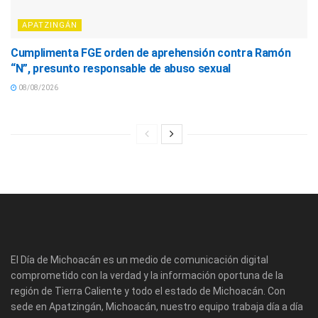
APATZINGÁN
Cumplimenta FGE orden de aprehensión contra Ramón
“N”, presunto responsable de abuso sexual
08/08/2026
El Día de Michoacán es un medio de comunicación digital
comprometido con la verdad y la información oportuna de la
región de Tierra Caliente y todo el estado de Michoacán. Con
sede en Apatzingán, Michoacán, nuestro equipo trabaja día a día