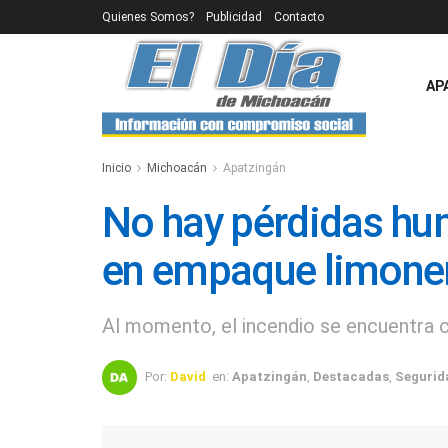
Quienes Somos?
Publicidad
Contacto
AP
Inicio
Michoacán
Apatzingán
No hay pérdidas hum
en empaque limone
Al momento, el incendio se encuentra 
Por:
David
en:
Apatzingán
,
Destacadas
,
Segurid