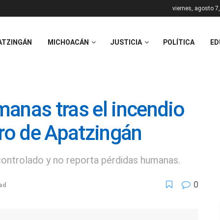
viernes, agosto 7
ATZINGÁN
MICHOACÁN
JUSTICIA
POLÍTICA
ED
anas tras el incendio
ro de Apatzingán
controlado y no reporta pérdidas humanas.
0
ad