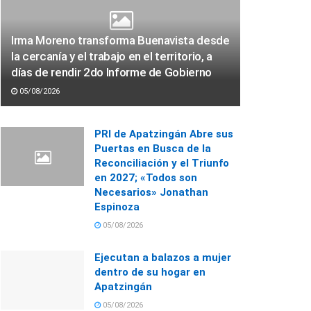
Irma Moreno transforma Buenavista desde
la cercanía y el trabajo en el territorio, a
días de rendir 2do Informe de Gobierno
05/08/2026
PRI de Apatzingán Abre sus
Puertas en Busca de la
Reconciliación y el Triunfo
en 2027; «Todos son
Necesarios» Jonathan
Espinoza
05/08/2026
Ejecutan a balazos a mujer
dentro de su hogar en
Apatzingán
05/08/2026