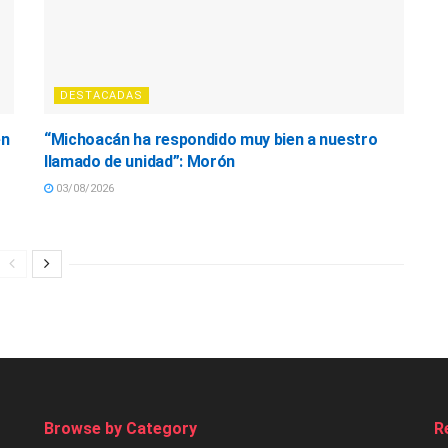
DESTACADAS
en
“Michoacán ha respondido muy bien a nuestro
llamado de unidad”: Morón
03/08/2026
Browse by Category
R