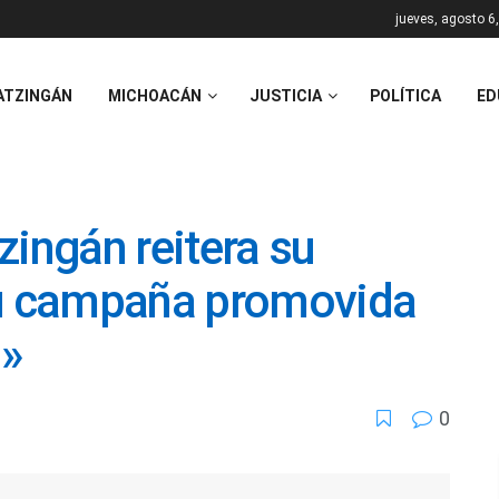
jueves, agosto 6
ATZINGÁN
MICHOACÁN
JUSTICIA
POLÍTICA
ED
zingán reitera su
u campaña promovida
»
0