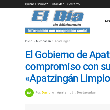
Quienes Somos?
Publicidad
Contacto
AP
Inicio
Michoacán
Apatzingán
El Gobierno de Apat
compromiso con s
«Apatzingán Limpio
Por:
David
en:
Apatzingán
,
Destacadas