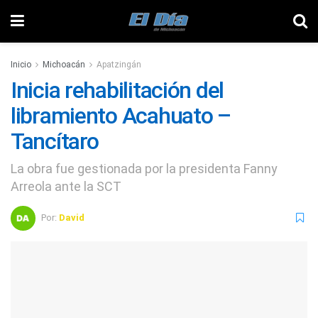
Inicio
Michoacán
Apatzingán
Inicia rehabilitación del
libramiento Acahuato –
Tancítaro
La obra fue gestionada por la presidenta Fanny
Arreola ante la SCT
Por:
David