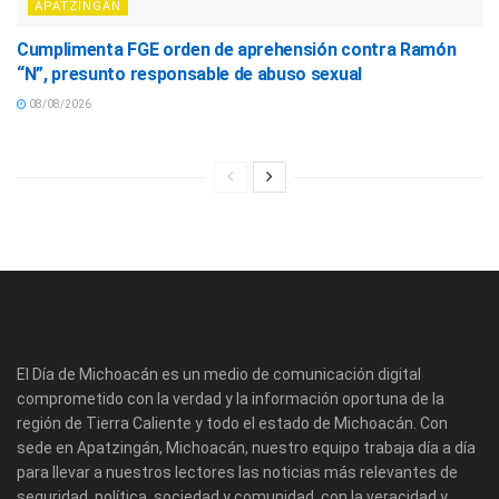
APATZINGÁN
Cumplimenta FGE orden de aprehensión contra Ramón
“N”, presunto responsable de abuso sexual
08/08/2026
El Día de Michoacán es un medio de comunicación digital
comprometido con la verdad y la información oportuna de la
región de Tierra Caliente y todo el estado de Michoacán. Con
sede en Apatzingán, Michoacán, nuestro equipo trabaja día a día
para llevar a nuestros lectores las noticias más relevantes de
seguridad, política, sociedad y comunidad, con la veracidad y