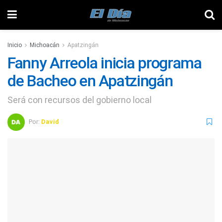
Inicio
Michoacán
Apatzingán
Fanny Arreola inicia programa
de Bacheo en Apatzingán
Será con recursos del gobierno local
Por:
David