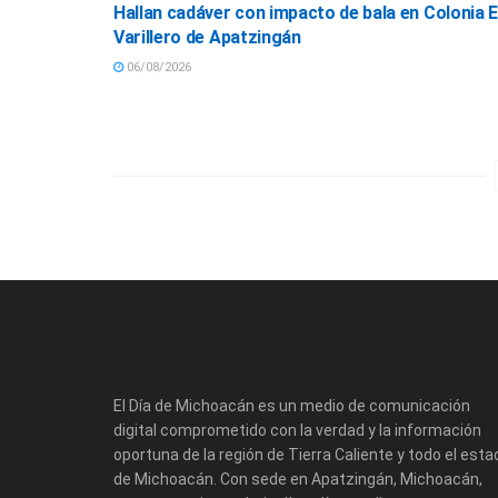
Hallan cadáver con impacto de bala en Colonia E
Varillero de Apatzingán
06/08/2026
El Día de Michoacán es un medio de comunicación
digital comprometido con la verdad y la información
oportuna de la región de Tierra Caliente y todo el esta
de Michoacán. Con sede en Apatzingán, Michoacán,