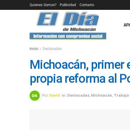
Quienes Somos?
Publicidad
Contacto
AP
Inicio
Destacadas
Michoacán, primer 
propia reforma al Po
Por:
David
en:
Destacadas
,
Michoacán
,
Trabajo 