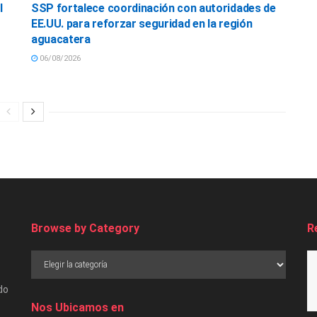
l
SSP fortalece coordinación con autoridades de
EE.UU. para reforzar seguridad en la región
aguacatera
06/08/2026
Browse by Category
R
do
Nos Ubicamos en