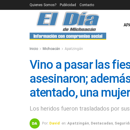
Quienes Somos?
Publicidad
Contacto
AP
Inicio
Michoacán
Apatzingán
Vino a pasar las fie
asesinaron; además 
atentado, una mujer
Los heridos fueron trasladados por sus 
Por:
David
en:
Apatzingán
,
Destacadas
,
Segurid