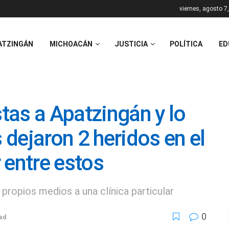
viernes, agosto 7
ATZINGÁN
MICHOACÁN
JUSTICIA
POLÍTICA
ED
stas a Apatzingán y lo
dejaron 2 heridos en el
 entre estos
propios medios a una clínica particular
0
ad