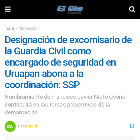
Inicio
Michoacán
Designación de excomisario de
la Guardia Civil como
encargado de seguridad en
Uruapan abona a la
coordinación: SSP
Nombramiento de Francisco Javier Nieto Osorio
contribuirá en las tareas preventivas de la
demarcación
Por:
David