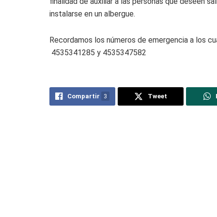
finalidad de auxiliar a las personas que deseen sa
instalarse en un albergue.
Recordamos los números de emergencia a los cuál
4535341285 y 4535347582
Compartir
3
Tweet