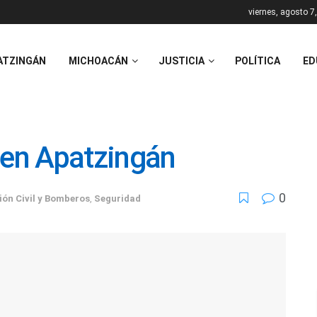
viernes, agosto 7
ATZINGÁN
MICHOACÁN
JUSTICIA
POLÍTICA
ED
 en Apatzingán
0
ión Civil y Bomberos
,
Seguridad