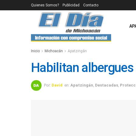
Quienes Somos?
Publicidad
Contacto
AP
Inicio
Michoacán
Apatzingán
Habilitan albergues
Por:
David
en:
Apatzingán
,
Destacadas
,
Protecc