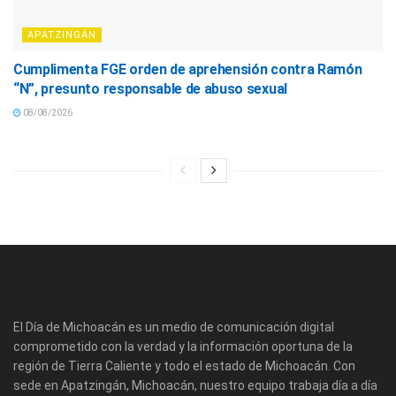
APATZINGÁN
Cumplimenta FGE orden de aprehensión contra Ramón
“N”, presunto responsable de abuso sexual
08/08/2026
El Día de Michoacán es un medio de comunicación digital
comprometido con la verdad y la información oportuna de la
región de Tierra Caliente y todo el estado de Michoacán. Con
sede en Apatzingán, Michoacán, nuestro equipo trabaja día a día