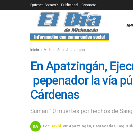
Quienes Somos?
Publicidad
Contacto
AP
Inicio
Michoacán
Apatzingán
En Apatzingán, Ejec
pepenador la vía pú
Cárdenas
Suman 10 muertes por hechos de Sang
Por:
David
en:
Apatzingán
,
Destacadas
,
Segurid