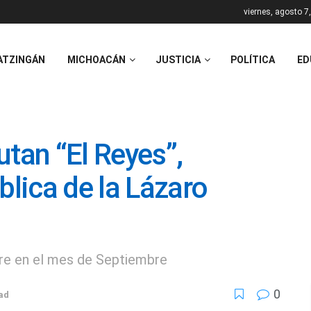
viernes, agosto 7
ATZINGÁN
MICHOACÁN
JUSTICIA
POLÍTICA
ED
utan “El Reyes”,
blica de la Lázaro
re en el mes de Septiembre
0
ad