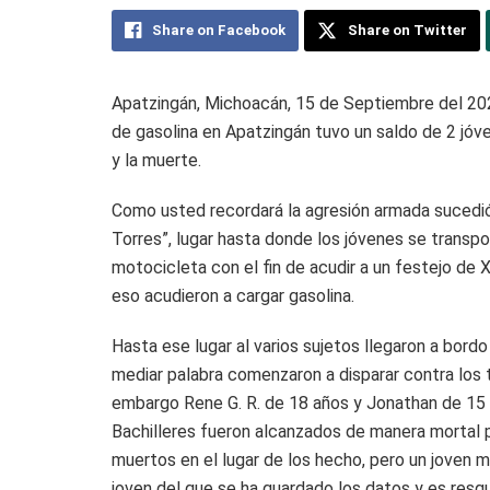
Share on Facebook
Share on Twitter
Apatzingán, Michoacán, 15 de Septiembre del 202
de gasolina en Apatzingán tuvo un saldo de 2 jóv
y la muerte.
Como usted recordará la agresión armada sucedió 
Torres”, lugar hasta donde los jóvenes se transp
motocicleta con el fin de acudir a un festejo de 
eso acudieron a cargar gasolina.
Hasta ese lugar al varios sujetos llegaron a bordo
mediar palabra comenzaron a disparar contra los t
embargo Rene G. R. de 18 años y Jonathan de 15 
Bachilleres fueron alcanzados de manera mortal p
muertos en el lugar de los hecho, pero un joven 
joven del que se ha guardado los datos y es resg