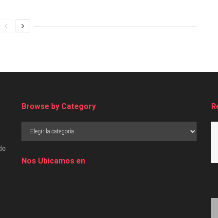
Browse by Category
R
do
Nos Ubicamos en