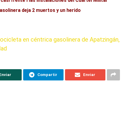
casi frente l las instalaciones del Cuartel Militar
asolinera deja 2 muertos y un herido
icleta en céntrica gasolinera de Apatzingán,
dad
Enviar
Compartir
Enviar