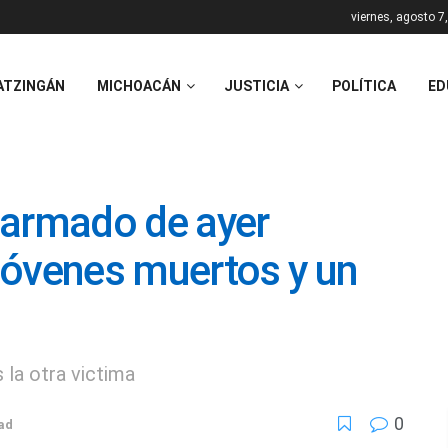
viernes, agosto 7
ATZINGÁN
MICHOACÁN
JUSTICIA
POLÍTICA
ED
 armado de ayer
jóvenes muertos y un
 la otra victima
0
ad