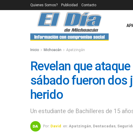
Quienes Somos?
Publicidad
Contacto
AP
Inicio
Michoacán
Apatzingán
Revelan que ataque
sábado fueron dos 
herido
Un estudiante de Bachilleres de 15 años
Por:
David
en:
Apatzingán
,
Destacadas
,
Segurid