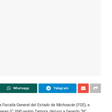
Whatsapp
Telegram
 Fiscalía General del Estado de Michoacán (FGE), a
ujeres (CJIM) región Zamora, detuvo a Gerardo “N”,