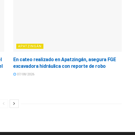
APATZINGÁN
l
En cateo realizado en Apatzingán, asegura FGE
el
excavadora hidráulica con reporte de robo
07/08/2026