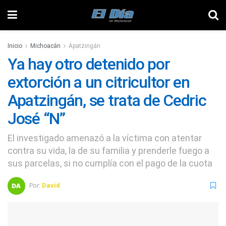
Inicio
Michoacán
Apatzingán
Ya hay otro detenido por
extorción a un citricultor en
Apatzingán, se trata de Cedric
José “N”
El investigado amenazó a la víctima con atentar
contra su vida, la de su familia y prenderle fuego a
sus parcelas, si no cumplía con el pago de la cuota
Por:
David