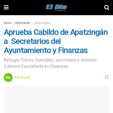
Inicio
Michoacán
Apatzingán
Aprueba Cabildo de Apatzingán
a Secretarios del
Ayuntamiento y Finanzas
Refugio Torres González, secretario y Antonio
Cabrera Castañeda en Finanzas
Por:
David