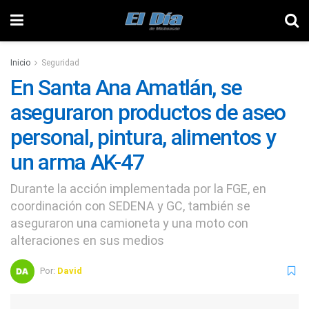
Inicio
Seguridad
En Santa Ana Amatlán, se
aseguraron productos de aseo
personal, pintura, alimentos y
un arma AK-47
Durante la acción implementada por la FGE, en
coordinación con SEDENA y GC, también se
aseguraron una camioneta y una moto con
alteraciones en sus medios
Por:
David