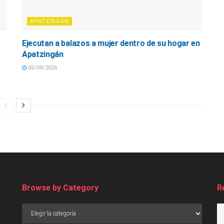
APATZINGÁN
Ejecutan a balazos a mujer dentro de su hogar en
Apatzingán
05/08/2026
Browse by Category
R