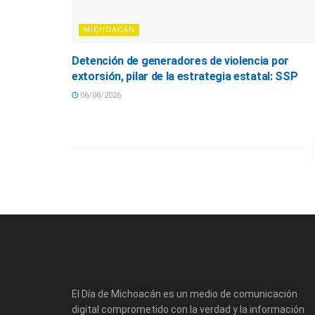
MICHOACÁN
Detención de generadores de violencia por
extorsión, pilar de la estrategia estatal: SSP
06/08/2026
El Día de Michoacán es un medio de comunicación
digital comprometido con la verdad y la información