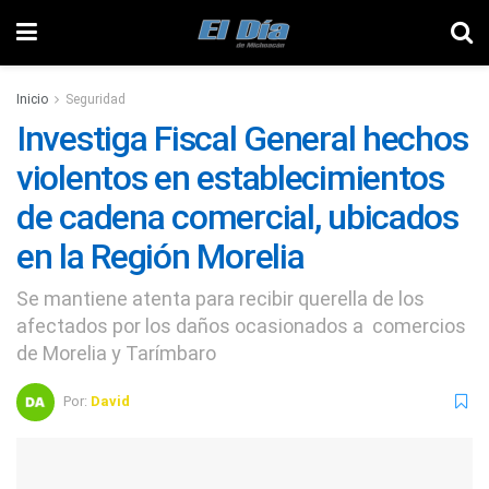
Inicio
Seguridad
Investiga Fiscal General hechos
violentos en establecimientos
de cadena comercial, ubicados
en la Región Morelia
Se mantiene atenta para recibir querella de los
afectados por los daños ocasionados a comercios
de Morelia y Tarímbaro
Por:
David