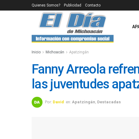
Quienes Somos?
Publicidad
Contacto
AP
Inicio
Michoacán
Apatzingán
Fanny Arreola refr
las juventudes apa
Por:
David
en:
Apatzingán
,
Destacadas