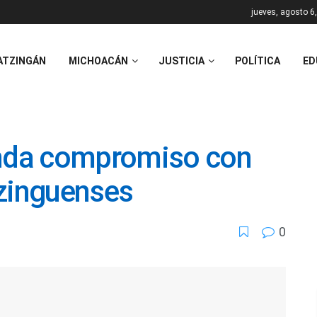
jueves, agosto 6
ATZINGÁN
MICHOACÁN
JUSTICIA
POLÍTICA
ED
enda compromiso con
tzinguenses
0