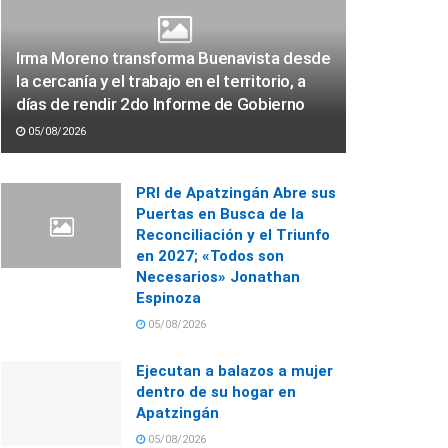
Irma Moreno transforma Buenavista desde
la cercanía y el trabajo en el territorio, a
días de rendir 2do Informe de Gobierno
05/08/2026
PRI de Apatzingán Abre sus
Puertas en Busca de la
Reconciliación y el Triunfo
en 2027; «Todos son
Necesarios» Jonathan
Espinoza
05/08/2026
Ejecutan a balazos a mujer
dentro de su hogar en
Apatzingán
05/08/2026