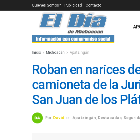
Quienes Somos?
Publicidad
Contacto
AP
Inicio
Michoacán
Apatzingán
Roban en narices de
camioneta de la Jur
San Juan de los Pl
Por:
David
en:
Apatzingán
,
Destacadas
,
Segurid