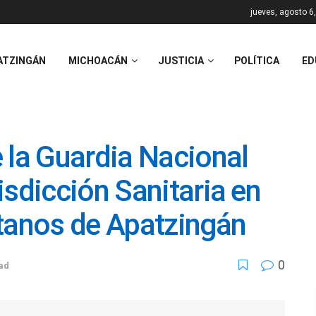
jueves, agosto 6
ATZINGÁN
MICHOACÁN
JUSTICIA
POLÍTICA
ED
 la Guardia Nacional
isdicción Sanitaria en
átanos de Apatzingán
0
ad