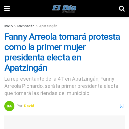
Inicio
Michoacán
Apatzingán
Fanny Arreola tomará protesta
como la primer mujer
presidenta electa en
Apatzingán
La representante de la 4T en Apatzingán, Fanny
Arreola Pichardo, será la primer presidenta electa
que tomará las riendas del municipio
Por:
David