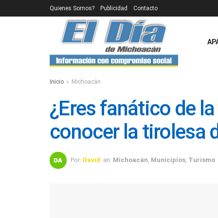
Quienes Somos?
Publicidad
Contacto
AP
Inicio
Michoacán
¿Eres fanático de l
conocer la tirolesa d
Por:
David
en:
Michoacán
,
Municipios
,
Turismo