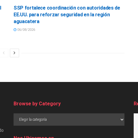
l
SSP fortalece coordinación con autoridades de
EE.UU. para reforzar seguridad en la región
aguacatera
06/08/2026
Browse by Category
R
do