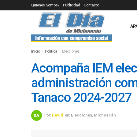
Quienes Somos?
Publicidad
Contacto
AP
Inicio
Política
Elecciones
Acompaña IEM elecc
administración com
Tanaco 2024-2027
Por:
David
en:
Elecciones
,
Michoacán