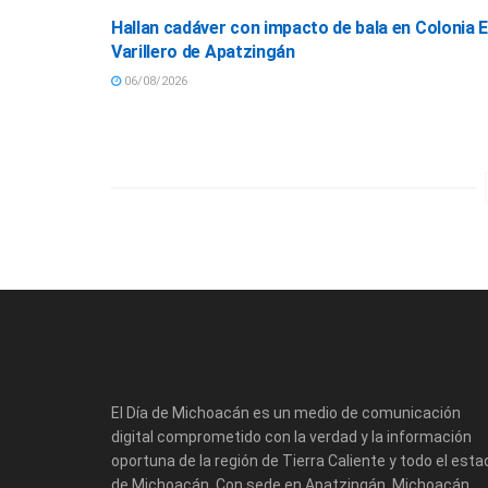
Hallan cadáver con impacto de bala en Colonia E
Varillero de Apatzingán
06/08/2026
El Día de Michoacán es un medio de comunicación
digital comprometido con la verdad y la información
oportuna de la región de Tierra Caliente y todo el esta
de Michoacán. Con sede en Apatzingán, Michoacán,