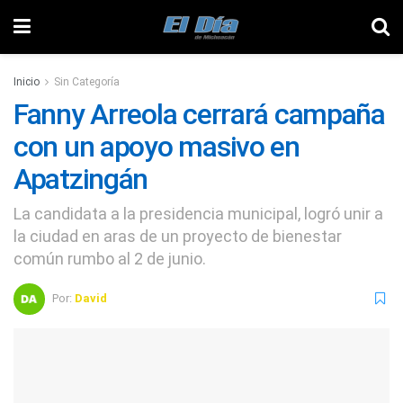
Inicio
Sin Categoría
Fanny Arreola cerrará campaña
con un apoyo masivo en
Apatzingán
La candidata a la presidencia municipal, logró unir a
la ciudad en aras de un proyecto de bienestar
común rumbo al 2 de junio.
Por:
David