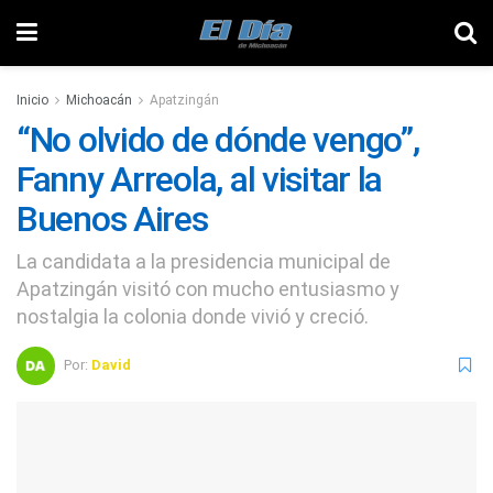
Inicio
Michoacán
Apatzingán
“No olvido de dónde vengo”,
Fanny Arreola, al visitar la
Buenos Aires
La candidata a la presidencia municipal de
Apatzingán visitó con mucho entusiasmo y
nostalgia la colonia donde vivió y creció.
Por:
David