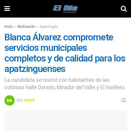
Inicio
Michoacán
Apatzingán
Blanca Álvarez compromete
servicios municipales
completos y de calidad para los
apatzinguenses
La candidata se reunió con habitantes de las
colonias Valle Dorado, Mirador del Valle y El Varillero
Por:
David