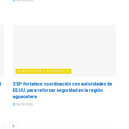
06/08/2026
AGRICULTURA Y DESARROLLO
l
SSP fortalece coordinación con autoridades de
EE.UU. para reforzar seguridad en la región
aguacatera
06/08/2026