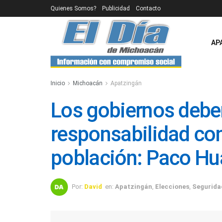
Quienes Somos?
Publicidad
Contacto
AP
Inicio
Michoacán
Apatzingán
Los gobiernos debe
responsabilidad con
población: Paco H
Por:
David
en:
Apatzingán
,
Elecciones
,
Segurida