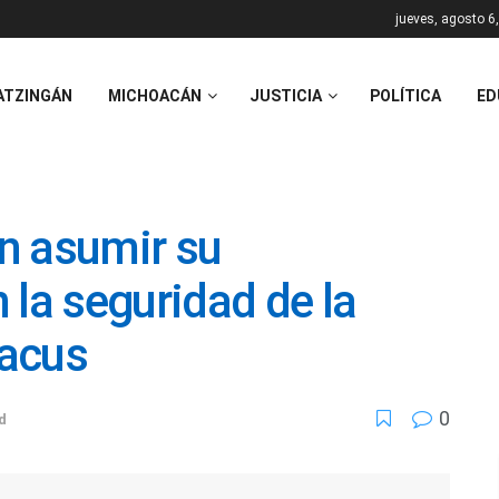
jueves, agosto 6
ATZINGÁN
MICHOACÁN
JUSTICIA
POLÍTICA
ED
n asumir su
 la seguridad de la
uacus
0
d