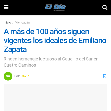
Inicio
Michoacán
A más de 100 años siguen
vigentes los ideales de Emiliano
Zapata
Rinden homenaje luctuoso al Caudillo del Sur en
Cuatro Caminos
Por:
David