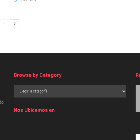
06/08/2026
Browse by Category
R
do
Nos Ubicamos en