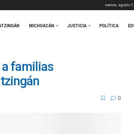
viernes, agosto 7
ATZINGÁN
MICHOACÁN
JUSTICIA
POLÍTICA
ED
 a familias
tzingán
0