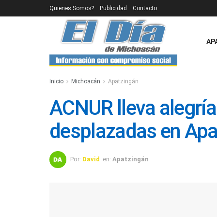
Quienes Somos?
Publicidad
Contacto
AP
Inicio
Michoacán
Apatzingán
ACNUR lleva alegría
desplazadas en Apa
Por:
David
en:
Apatzingán