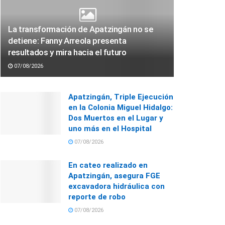
La transformación de Apatzingán no se
detiene: Fanny Arreola presenta
resultados y mira hacia el futuro
07/08/2026
Apatzingán, Triple Ejecución
en la Colonia Miguel Hidalgo:
Dos Muertos en el Lugar y
uno más en el Hospital
07/08/2026
En cateo realizado en
Apatzingán, asegura FGE
excavadora hidráulica con
reporte de robo
07/08/2026