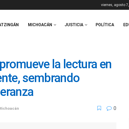
viernes, agosto 7
ATZINGÁN
MICHOACÁN
JUSTICIA
POLÍTICA
ED
romueve la lectura en
iente, sembrando
peranza
0
Michoacán