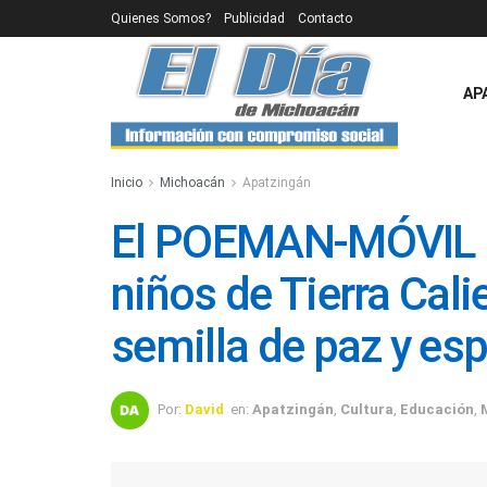
Quienes Somos?
Publicidad
Contacto
AP
Inicio
Michoacán
Apatzingán
El POEMAN-MÓVIL p
niños de Tierra Cal
semilla de paz y es
Por:
David
en:
Apatzingán
,
Cultura
,
Educación
,