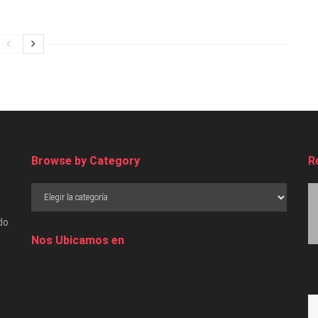
Browse by Category
R
do
Nos Ubicamos en