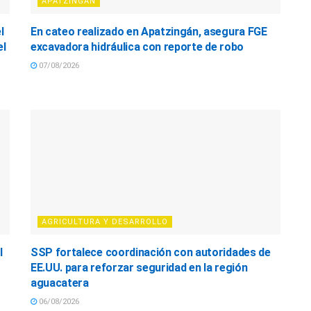
APATZINGÁN
l
En cateo realizado en Apatzingán, asegura FGE
el
excavadora hidráulica con reporte de robo
07/08/2026
AGRICULTURA Y DESARROLLO
l
SSP fortalece coordinación con autoridades de
EE.UU. para reforzar seguridad en la región
aguacatera
06/08/2026