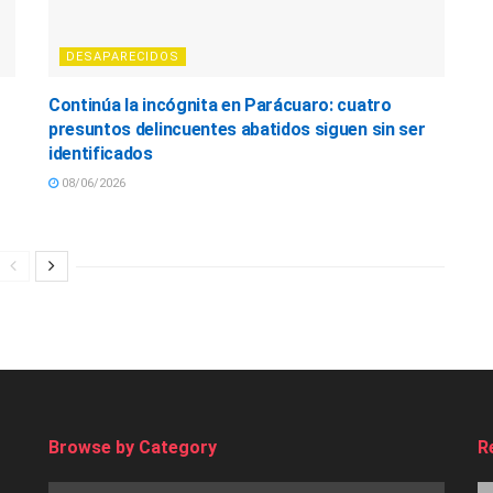
DESAPARECIDOS
Continúa la incógnita en Parácuaro: cuatro
presuntos delincuentes abatidos siguen sin ser
identificados
08/06/2026
Browse by Category
R