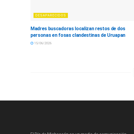
DESAPARECIDOS
Madres buscadoras localizan restos de dos
personas en fosas clandestinas de Uruapan
15/06/2026