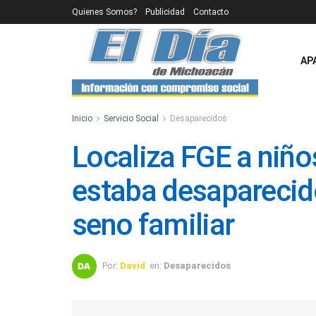
Quienes Somos?
Publicidad
Contacto
AP
Inicio
Servicio Social
Desaparecidos
Localiza FGE a niño
estaba desaparecido
seno familiar
Por:
David
en:
Desaparecidos