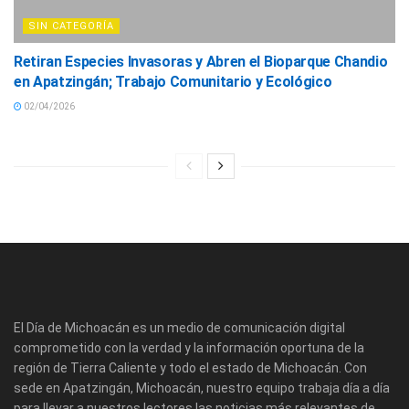
SIN CATEGORÍA
Retiran Especies Invasoras y Abren el Bioparque Chandio
en Apatzingán; Trabajo Comunitario y Ecológico
02/04/2026
El Día de Michoacán es un medio de comunicación digital
comprometido con la verdad y la información oportuna de la
región de Tierra Caliente y todo el estado de Michoacán. Con
sede en Apatzingán, Michoacán, nuestro equipo trabaja día a día
para llevar a nuestros lectores las noticias más relevantes de