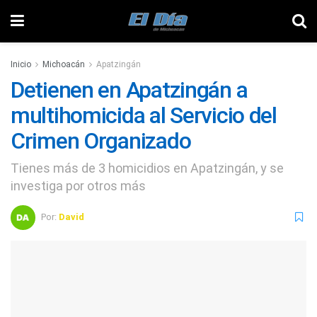
Inicio
Michoacán
Apatzingán
Detienen en Apatzingán a
multihomicida al Servicio del
Crimen Organizado
Tienes más de 3 homicidios en Apatzingán, y se
investiga por otros más
Por:
David