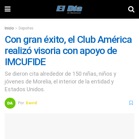
Inicio
Deportes
Con gran éxito, el Club América
realizó visoria con apoyo de
IMCUFIDE
Se dieron cita alrededor de 150 niñas, niños y
jóvenes de Morelia, el interior de la entidad y
Estados Unidos.
Por:
David