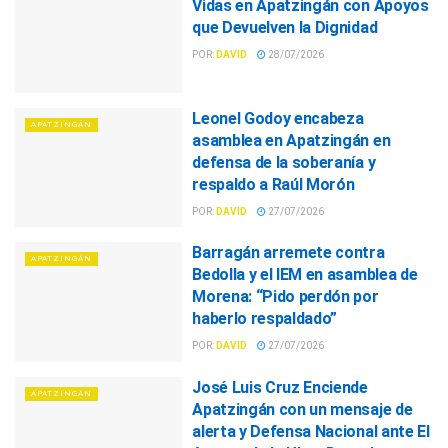
Vidas en Apatzingán con Apoyos
que Devuelven la Dignidad
POR:
DAVID
28/07/2026
Leonel Godoy encabeza
APATZINGÁN
asamblea en Apatzingán en
defensa de la soberanía y
respaldo a Raúl Morón
POR:
DAVID
27/07/2026
Barragán arremete contra
APATZINGÁN
Bedolla y el IEM en asamblea de
Morena: “Pido perdón por
haberlo respaldado”
POR:
DAVID
27/07/2026
José Luis Cruz Enciende
APATZINGÁN
Apatzingán con un mensaje de
alerta y Defensa Nacional ante El