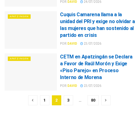
POR:
DAVID
24/07/2026
Cuquis Camarena llama a la
APATZINGÁN
unidad del PRI y exige no olvidar a
las mujeres que han sostenido al
partido en crisis
POR:
DAVID
23/07/2026
CETM en Apatzingán se Declara
APATZINGÁN
a Favor de Raúl Morón y Exige
«Piso Parejo» en Proceso
Interno de Morena
POR:
DAVID
23/07/2026
1
2
3
…
80