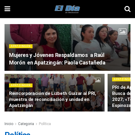
APATZINGÁN
Mujeres y Jóvenes Respaldamos a Raúl
Morón en Apatzingán: Paola Castañeda
APATZINGÁN
APATZINGÁN
PRI de Apa
Reincorporación de Lizbeth Guízar al PRI,
Busca de l
muestra de reconciliación y unidad en
2027; «To
Apatzingán
Espinoza
Inicio
Categoria
Política