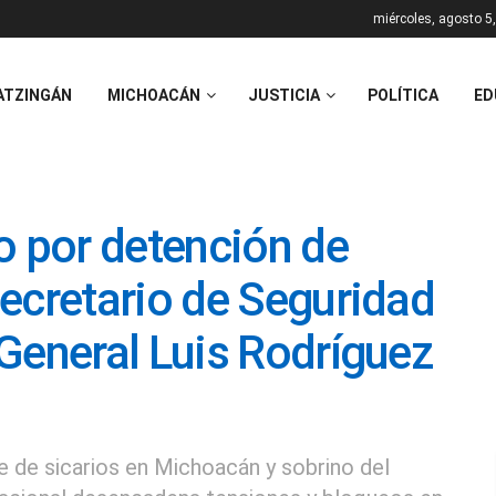
miércoles, agosto 5
ATZINGÁN
MICHOACÁN
JUSTICIA
POLÍTICA
ED
o por detención de
ecretario de Seguridad
General Luis Rodríguez
fe de sicarios en Michoacán y sobrino del