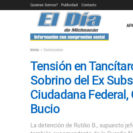
Quienes Somos?
Publicidad
Contacto
AP
Inicio
Destacadas
Tensión en Tancítar
Sobrino del Ex Subs
Ciudadana Federal, 
Bucio
La detención de Rutilio B., supuesto je