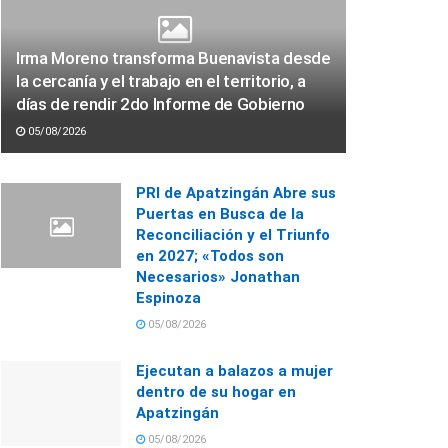
Irma Moreno transforma Buenavista desde
la cercanía y el trabajo en el territorio, a
días de rendir 2do Informe de Gobierno
05/08/2026
PRI de Apatzingán Abre sus
Puertas en Busca de la
Reconciliación y el Triunfo
en 2027; «Todos son
Necesarios» Jonathan
Espinoza
05/08/2026
Ejecutan a balazos a mujer
dentro de su hogar en
Apatzingán
05/08/2026