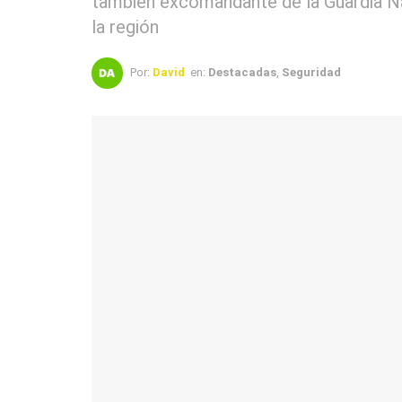
también excomandante de la Guardia N
la región
Por:
David
en:
Destacadas
,
Seguridad