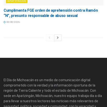
APATZINGÁN
Cumplimenta FGE orden de aprehensión contra Ramón
“N”, presunto responsable de abuso sexual
08/08/2026
El Día de Michoacán es un medio de comunicación digital
comprometido con la verdad y la información oportuna de la
región de Tierra Caliente y todo el estado de Michoacán. Con
sede en Apatzingán, Michoacán, nuestro equipo trabaja día a día
para llevar a nuestros lectores las noticias más relevantes de
seguridad, política, sociedad y comunidad, con la veracidad y